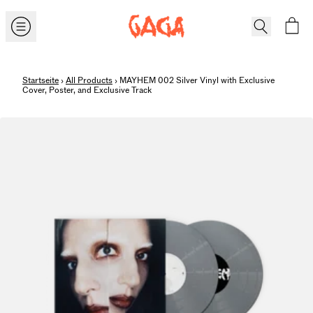
Zum Inhalt
War
render_section=true,countdow
Startseite
›
All Products
›
MAYHEM 002 Silver Vinyl with Exclusive
Cover, Poster, and Exclusive Track
render_section=true,countdow